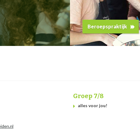
Beroepspraktijk
Groep 7/8
alles voor jou!
iden.nl