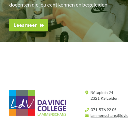
docenten die jou echt kennen en begeleiden.
Lees meer
Bètaplein 24​
2321 KS Leiden
071-576 92 05
lammenschans@ldvle