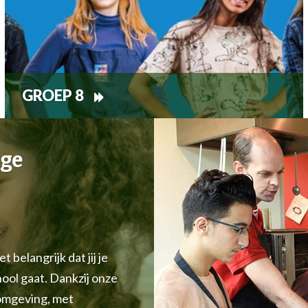
GROEP 8
ege
 belangrijk dat jij je
hool gaat. Dankzij onze
 omgeving, met