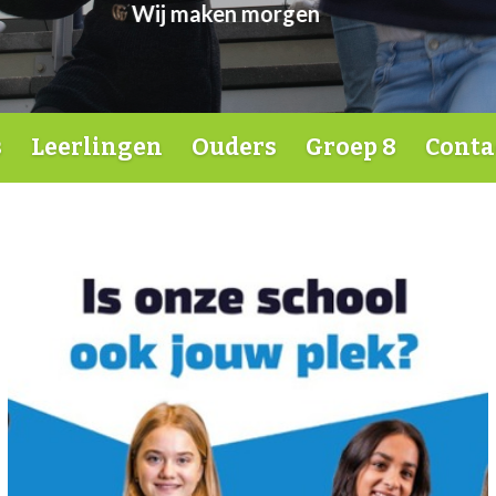
Jij en Ik = Wij!
s
Leerlingen
Ouders
Groep 8
Conta